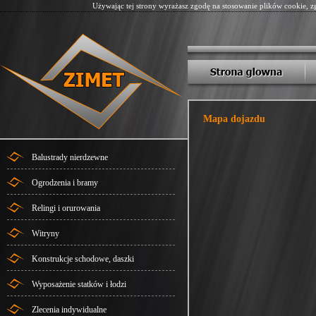
Używając tej strony wyrażasz zgodę na stosowanie plików cookie, z
Mapa dojazdu
Balustrady nierdzewne
Ogrodzenia i bramy
Relingi i orurowania
Witryny
Konstrukcje schodowe, daszki
Wyposażenie statków i łodzi
Zlecenia indywidualne